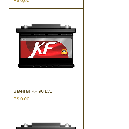
Preço
R$ 0,00
Baterias KF 90 D/E
Preço
R$ 0,00