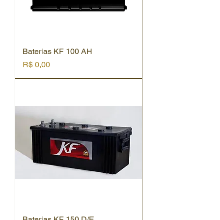
Baterias KF 100 AH
Preço
R$ 0,00
Baterias KF 150 D/E