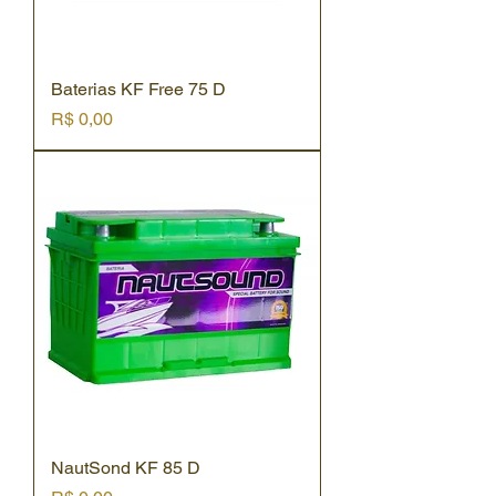
Baterias KF Free 75 D
Preço
R$ 0,00
NautSond KF 85 D