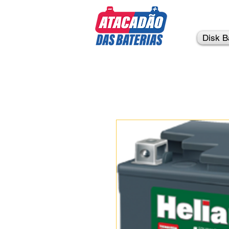
Baterias df
baterias moura
baterias heliar
baterias brasilia
Disk B