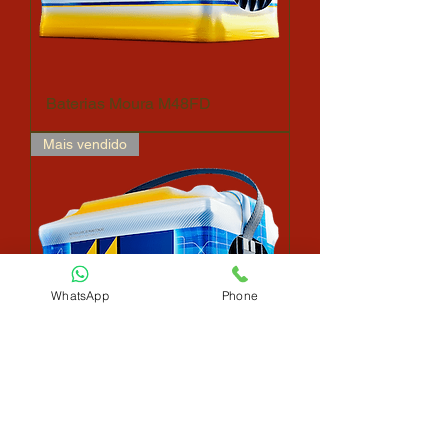
Baterias Moura M48FD
Mais vendido
WhatsApp
Phone
Baterias Moura M60GD